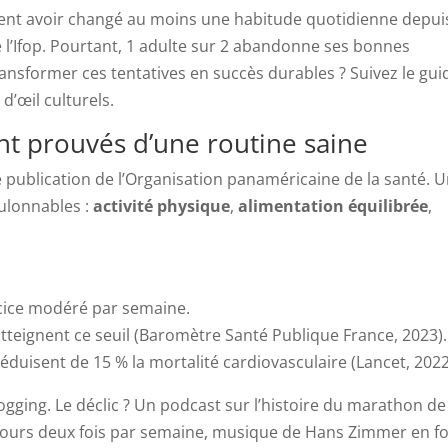
rent avoir changé au moins une habitude quotidienne depui
e l’Ifop. Pourtant, 1 adulte sur 2 abandonne ses bonnes
nsformer ces tentatives en succès durables ? Suivez le gui
d’œil culturels.
ent prouvés d’une routine saine
 publication de l’Organisation panaméricaine de la santé. 
oulonnables :
activité physique
,
alimentation équilibrée
,
cice modéré par semaine.
tteignent ce seuil (Baromètre Santé Publique France, 2023).
éduisent de 15 % la mortalité cardiovasculaire (Lancet, 2022
jogging. Le déclic ? Un podcast sur l’histoire du marathon de
 cours deux fois par semaine, musique de Hans Zimmer en f