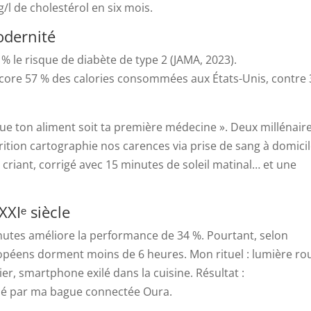
/l de cholestérol en six mois.
modernité
% le risque de diabète de type 2 (JAMA, 2023).
core 57 % des calories consommées aux États-Unis, contre 
 Que ton aliment soit ta première médecine ». Deux millénair
rition cartographie nos carences via prise de sang à domicile
it criant, corrigé avec 15 minutes de soleil matinal… et une
XIᵉ siècle
utes améliore la performance de 34 %. Pourtant, selon
uropéens dorment moins de 6 heures. Mon rituel : lumière ro
er, smartphone exilé dans la cuisine. Résultat :
mé par ma bague connectée Oura.