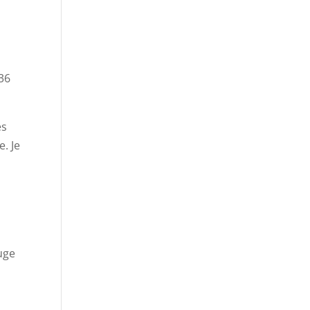
36
es
. Je
uge