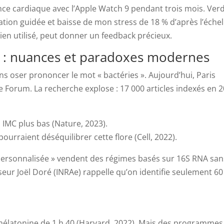
nce cardiaque avec l’Apple Watch 9 pendant trois mois. Verdi
ation guidée et baisse de mon stress de 18 % d’après l’échel
bien utilisé, peut donner un feedback précieux.
s : nuances et paradoxes modernes
ns oser prononcer le mot « bactéries ». Aujourd’hui, Paris
 Forum. La recherche explose : 17 000 articles indexés en 
n IMC plus bas (Nature, 2023).
ourraient déséquilibrer cette flore (Cell, 2022).
n personnalisée » vendent des régimes basés sur 16S RNA san
ur Joël Doré (INRAe) rappelle qu’on identifie seulement 60
 mélatonine de 1 h 40 (Harvard, 2022). Mais des programmes