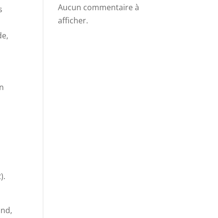
Aucun commentaire à
s
afficher.
de,
Un
).
ond,