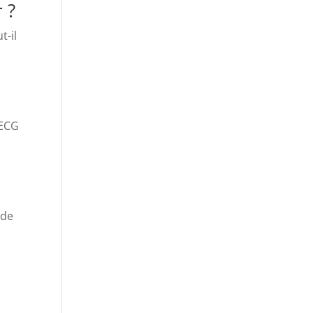
 ?
t-il
 ECG
 de