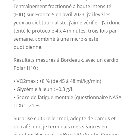
l’entraînement fractionné à haute intensité
(HIIT) sur France 5 en avril 2023, j’ai levé les
yeux au ciel. Journaliste, j’aime vérifier. J’ai donc
tenté le protocole 4 x 4 minutes, trois fois par
semaine, combiné à une micro-sieste
quotidienne.
Résultats mesurés à Bordeaux, avec un cardio
Polar H10 :
• VO2max : +8 % (de 45 à 48 ml/kg/min)
• Glycémie à jeun : –0.3 g/L
• Score de fatigue mentale (questionnaire NASA
TLX) : –21 %
Surprise culturelle : moi, adepte de Camus et
du café noir, je terminais mes séances en
écoutant Beyoncé – « Break My Soul ». Comme